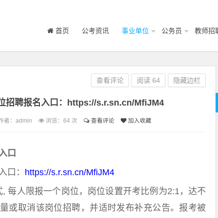
首页
公考资讯
事业单位
公务员
教师招
查看评论
阅读
64
隐藏边栏
名入口：https://s.r.sn.cn/MfiJM4
作者：admin
浏览：
64 次
查看评论
加入收藏
名入口
名入口：
https://s.r.sn.cn/MfiJM4
 每人限报一个岗位，岗位设置开考比例为2:1，达不
量或取消该岗位招聘，并适时发布补充公告。报考被