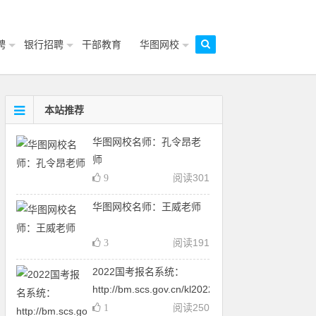
聘
银行招聘
干部教育
华图网校
本站推荐
华图网校名师：孔令昂老
师
阅读
301
9
华图网校名师：王威老师
阅读
191
3
2022国考报名系统：
http://bm.scs.gov.cn/kl2022
阅读
250
1