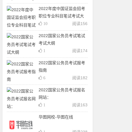
2022年度中国证监会招考
职位专业科目笔试考试大
纲（会计
阅读
156
10
2022国家公务员考试笔试
考试大纲
阅读
174
1
2022国家公务员考试报考
指南
阅读
182
6
2022国家公务员考试报名
网站：
http://bm.scs.gov.cn/kl2
阅读
163
1
华图网校-华图在线