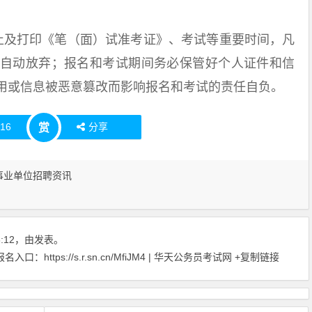
及打印《笔（面）试准考证》、考试等重要时间，凡
自动放弃；报名和考试期间务必保管好个人证件和信
用或信息被恶意篡改而影响报名和考试的责任自负。
赞
16
分享
赏
事业单位招聘资讯
36:12，由发表。
https://s.r.sn.cn/MfiJM4 | 华天公务员考试网
+复制链接